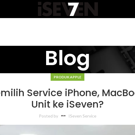
Blog
PRODUK APPLE
lih Service iPhone, MacBoo
Unit ke iSeven?
Posted by
ISeven Service