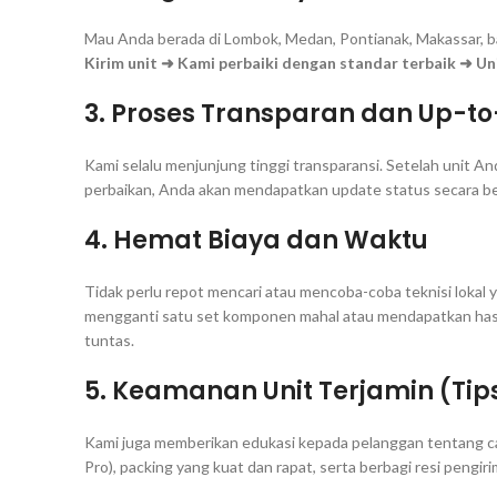
Mau Anda berada di Lombok, Medan, Pontianak, Makassar, b
Kirim unit ➜ Kami perbaiki dengan standar terbaik ➜ Uni
3. Proses Transparan dan
Up-to
Kami selalu menjunjung tinggi transparansi. Setelah unit A
perbaikan, Anda akan mendapatkan
update
status secara b
4. Hemat Biaya dan Waktu
Tidak perlu repot mencari atau mencoba-coba teknisi lokal ya
mengganti satu set komponen mahal atau mendapatkan hasil
tuntas.
5. Keamanan Unit Terjamin (Ti
Kami juga memberikan edukasi kepada pelanggan tentang ca
Pro), packing yang kuat dan rapat, serta berbagi resi peng