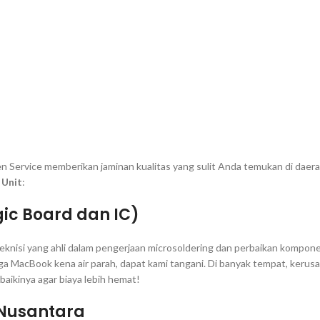
n Service memberikan jaminan kualitas yang sulit Anda temukan di daerah
 Unit
:
gic Board
dan IC)
eknisi yang ahli dalam pengerjaan
microsoldering
dan perbaikan kompone
ga MacBook kena air parah, dapat kami tangani. Di banyak tempat, kerusa
ikinya agar biaya lebih hemat!
 Nusantara