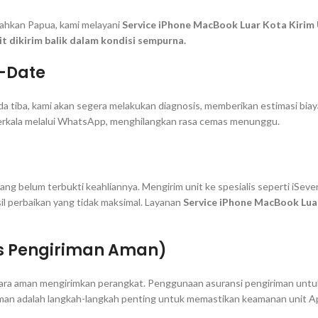
ahkan Papua, kami melayani
Service iPhone MacBook Luar Kota Kirim 
t dikirim balik dalam kondisi sempurna.
-Date
nda tiba, kami akan segera melakukan diagnosis, memberikan estimasi bi
erkala melalui WhatsApp, menghilangkan rasa cemas menunggu.
ng belum terbukti keahliannya. Mengirim unit ke spesialis seperti iSeven
 perbaikan yang tidak maksimal. Layanan
Service iPhone MacBook Lua
ps Pengiriman Aman)
ra aman mengirimkan perangkat. Penggunaan asuransi pengiriman untuk u
iriman adalah langkah-langkah penting untuk memastikan keamanan unit A