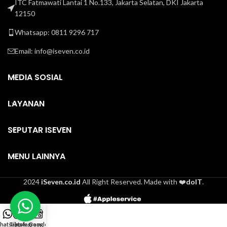
ITC Fatmawati Lantai 1 No.133, Jakarta Selatan, DKI Jakarta
12150
Whatsapp: 0811 9296 717
Email:
info@iseven.co.id
MEDIA SOSIAL
LAYANAN
SEPUTAR ISEVEN
MENU LAINNYA
2024
iSeven.co.id
All Right Reserved. Made with ❤️
doIT
.
hatsapp
Tiktok
Instagram
Google