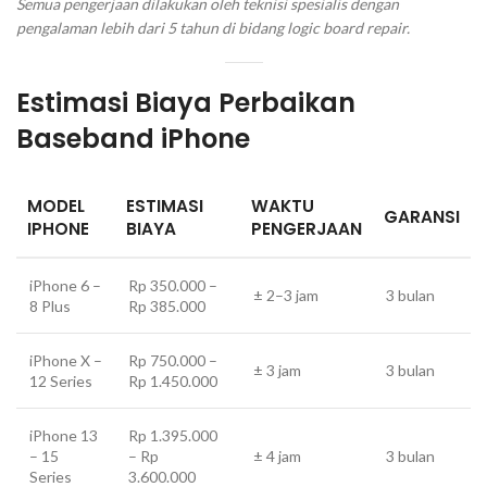
Semua pengerjaan dilakukan oleh teknisi spesialis dengan
pengalaman lebih dari 5 tahun di bidang logic board repair.
Estimasi Biaya Perbaikan
Baseband iPhone
MODEL
ESTIMASI
WAKTU
GARANSI
IPHONE
BIAYA
PENGERJAAN
iPhone 6 –
Rp 350.000 –
± 2–3 jam
3 bulan
8 Plus
Rp 385.000
iPhone X –
Rp 750.000 –
± 3 jam
3 bulan
12 Series
Rp 1.450.000
iPhone 13
Rp 1.395.000
– 15
– Rp
± 4 jam
3 bulan
Series
3.600.000