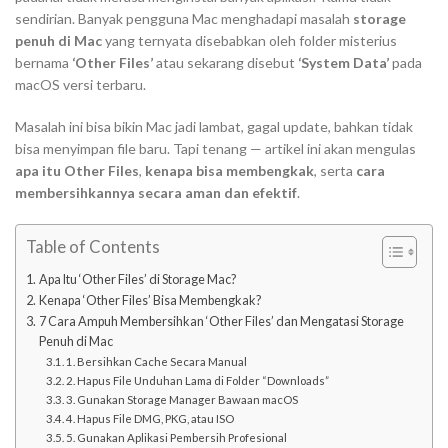
sendirian. Banyak pengguna Mac menghadapi masalah
storage
penuh di Mac
yang ternyata disebabkan oleh folder misterius
bernama
‘Other Files’
atau sekarang disebut
‘System Data’
pada
macOS versi terbaru.
Masalah ini bisa bikin Mac jadi lambat, gagal update, bahkan tidak
bisa menyimpan file baru. Tapi tenang — artikel ini akan mengulas
apa itu Other Files
,
kenapa bisa membengkak
, serta
cara
membersihkannya secara aman dan efektif
.
Table of Contents
Apa Itu ‘Other Files’ di Storage Mac?
Kenapa ‘Other Files’ Bisa Membengkak?
7 Cara Ampuh Membersihkan ‘Other Files’ dan Mengatasi Storage
Penuh di Mac
1. Bersihkan Cache Secara Manual
2. Hapus File Unduhan Lama di Folder “Downloads”
3. Gunakan Storage Manager Bawaan macOS
4. Hapus File DMG, PKG, atau ISO
5. Gunakan Aplikasi Pembersih Profesional