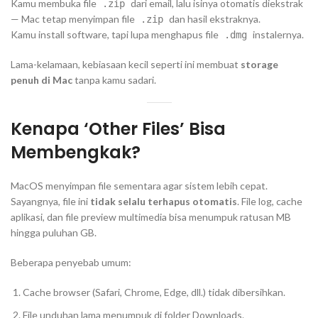
Kamu membuka file
dari email, lalu isinya otomatis diekstrak
.zip
— Mac tetap menyimpan file
dan hasil ekstraknya.
.zip
Kamu install software, tapi lupa menghapus file
instalernya.
.dmg
Lama-kelamaan, kebiasaan kecil seperti ini membuat
storage
penuh di Mac
tanpa kamu sadari.
Kenapa ‘Other Files’ Bisa
Membengkak?
MacOS menyimpan file sementara agar sistem lebih cepat.
Sayangnya, file ini
tidak selalu terhapus otomatis
. File log, cache
aplikasi, dan file preview multimedia bisa menumpuk ratusan MB
hingga puluhan GB.
Beberapa penyebab umum:
Cache browser (Safari, Chrome, Edge, dll.) tidak dibersihkan.
File unduhan lama menumpuk di folder Downloads.