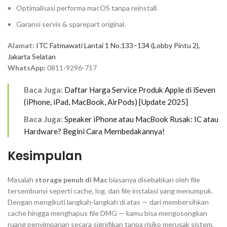
Optimalisasi performa macOS tanpa reinstall.
Garansi servis & sparepart original.
Alamat:
ITC Fatmawati Lantai 1 No.133–134 (Lobby Pintu 2),
Jakarta Selatan
WhatsApp:
0811-9296-717
Baca Juga:
Daftar Harga Service Produk Apple di iSeven
(iPhone, iPad, MacBook, AirPods) [Update 2025]
Baca Juga:
Speaker iPhone atau MacBook Rusak: IC atau
Hardware? Begini Cara Membedakannya!
Kesimpulan
Masalah
storage penuh di Mac
biasanya disebabkan oleh file
tersembunyi seperti cache, log, dan file instalasi yang menumpuk.
Dengan mengikuti langkah-langkah di atas — dari membersihkan
cache hingga menghapus file DMG — kamu bisa mengosongkan
ruang penyimpanan secara signifikan tanpa risiko merusak sistem.