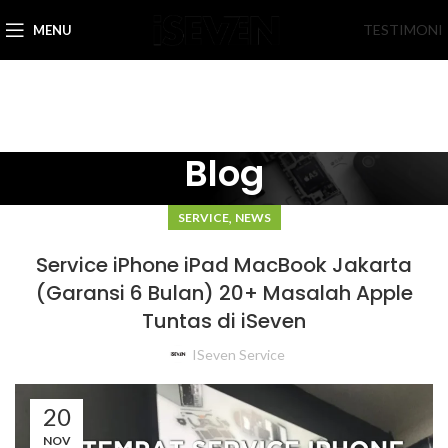
TESTIMONI
MENU
Blog
,
SERVICE
NEWS
Service iPhone iPad MacBook Jakarta
(Garansi 6 Bulan) 20+ Masalah Apple
Tuntas di iSeven
ISeven Service
20
NOV