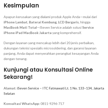
Kesimpulan
Apapun kerusakan yang dialami produk Apple Anda—mulai dari
iPhone Lambat
,
Baterai Kembung
,
LCD Bergaris
, hingga
MacBook Mati Total
—iSeven Service adalah solusi
Service
iPhone iPad MacBook Jakarta
yang komprehensif.
Dengan layanan yang mencakup lebih dari 20 jenis perbaikan,
dukungan teknisi spesialis
microsoldering
, dan garansi layanan
panjang, Anda dapat menyerahkan perangkat kesayangan Anda
dengan tenang.
Kunjungi atau Konsultasi Online
Sekarang!
Alamat:
iSeven Service – ITC Fatmawati Lt. 1 No. 133–134, Jakarta
Selatan
Konsultasi WhatsApp:
0811-9296-717