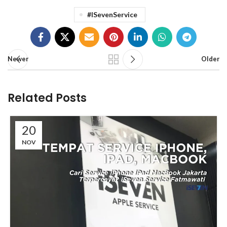
#iSevenService
Newer
Older
Related Posts
20
NOV