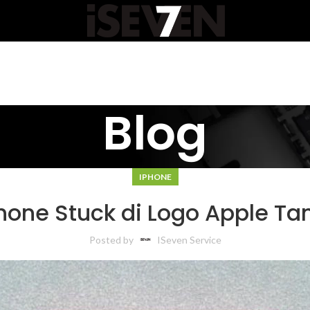
Blog
IPHONE
hone Stuck di Logo Apple Ta
Posted by
ISeven Service