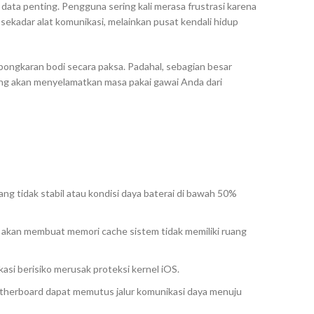
 data penting. Pengguna sering kali merasa frustrasi karena
sekadar alat komunikasi, melainkan pusat kendali hidup
ongkaran bodi secara paksa. Padahal, sebagian besar
ng akan menyelamatkan masa pakai gawai Anda dari
ang tidak stabil atau kondisi daya baterai di bawah 50%
GB akan membuat memori
cache
sistem tidak memiliki ruang
ikasi berisiko merusak proteksi kernel iOS.
therboard
dapat memutus jalur komunikasi daya menuju