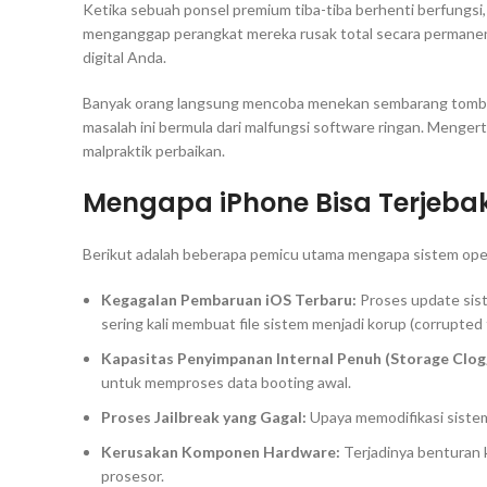
Ketika sebuah ponsel premium tiba-tiba berhenti berfungsi,
menganggap perangkat mereka rusak total secara permanen. R
digital Anda.
Banyak orang langsung mencoba menekan sembarang tombol a
masalah ini bermula dari malfungsi software ringan. Mengert
malpraktik perbaikan.
Mengapa iPhone Bisa Terjebak
Berikut adalah beberapa pemicu utama mengapa sistem ope
Kegagalan Pembaruan iOS Terbaru:
Proses
update
sist
sering kali membuat file sistem menjadi korup (
corrupted 
Kapasitas Penyimpanan Internal Penuh (Storage Clog
untuk memproses data
booting
awal.
Proses Jailbreak yang Gagal:
Upaya memodifikasi sist
Kerusakan Komponen Hardware:
Terjadinya benturan k
prosesor.