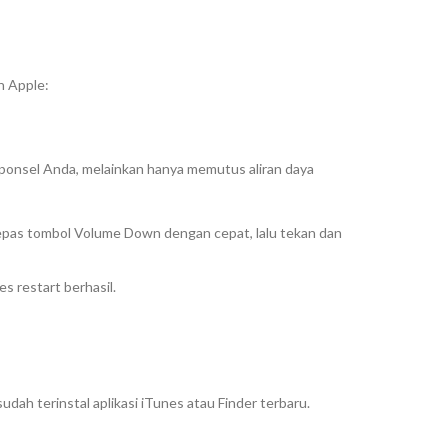
h Apple:
 ponsel Anda, melainkan hanya memutus aliran daya
epas tombol
Volume Down
dengan cepat, lalu tekan dan
ses
restart
berhasil.
ah terinstal aplikasi iTunes atau Finder terbaru.