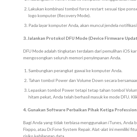
Lakukan kombinasi tombol
force restart
sesuai tipe pons
logo komputer (
Recovery Mode
).
Pada layar komputer Anda, akan muncul jendela notifikasi p
3. Jalankan Protokol DFU Mode (Device Firmware Upda
DFU Mode adalah tingkatan terdalam dari pemulihan iOS ka
mengosongkan seluruh memori penyimpanan Anda.
Sambungkan perangkat gawai ke komputer Anda.
Tahan tombol
Power
dan
Volume Down
secara bersamaan
Lepaskan tombol
Power
tetapi tetap tahan tombol
Volu
hitam pekat, Anda telah berhasil masuk ke mode DFU. Kli
4. Gunakan Software Perbaikan Pihak Ketiga Profession
Bagi Anda yang tidak terbiasa menggunakan iTunes, Anda b
Fixppo, atau Dr.Fone System Repair. Alat-alat ini memiliki f
risiko kehilangan data.