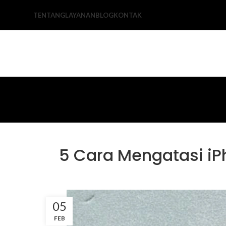
TENTANG
LAYANAN
BLOG
KONTAK
5 Cara Mengatasi iP
05
FEB