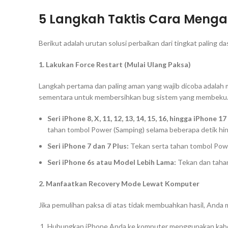
5 Langkah Taktis Cara Mengat
Berikut adalah urutan solusi perbaikan dari tingkat paling
1. Lakukan Force Restart (Mulai Ulang Paksa)
Langkah pertama dan paling aman yang wajib dicoba adalah
sementara untuk membersihkan
bug
sistem yang membeku
Seri iPhone 8, X, 11, 12, 13, 14, 15, 16, hingga iPhone 1
tahan tombol
Power
(Samping) selama beberapa detik hin
Seri iPhone 7 dan 7 Plus:
Tekan serta tahan tombol
Pow
Seri iPhone 6s atau Model Lebih Lama:
Tekan dan taha
2. Manfaatkan Recovery Mode Lewat Komputer
Jika pemulihan paksa di atas tidak membuahkan hasil, Anda
Hubungkan iPhone Anda ke komputer menggunakan kabel 