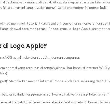
 hal pertama yang muncul di benak kita adalah kepasrahan atas hilangnya
asa cemas ini sangat wajar, mengingat di era modern ini ponsel bukan 
tau mengikuti tutorial tidak resmi di internet yang menyarankan pemb
i langkah awal
cara mengatasi iPhone stuck di logo Apple
secara tena
 di Logo Apple?
rasi iOS gagal melakukan
booting
dengan sempurna:
em operasi yang terputus di tengah jalan akibat koneksi internet Wi-Fi y
files
).
ged):
Membiarkan memori internal iPhone Anda tersisa kurang dari 2 
em bawaan pabrik menggunakan
software
pihak ketiga yang tidak terverif
eras akibat jatuh, paparan cairan, atau kerusakan pada IC Power dan
mo