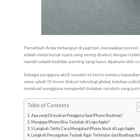
Pernahkah Anda terbangun di pagi hari, menyalakan ponsel, 
adalah mimpi buruk nyata yang sering disebut dengan istila
mandiri adalah keahlian penting yang harus dipahami oleh set
Sebagai pengguna aktif, masalah ini tentu memicu kepanikan 
sama sekali. Di forum diskusi teknologi global, keluhan psik
membuat pengguna mengambil tindakan ceroboh yang just
Table of Contents
Apa yang Dirasakan Pengguna Saat iPhone Bootloop?
Mengapa iPhone Bisa Terjebak di Logo Apple?
5 Langkah Taktis Cara Mengatasi iPhone Stuck di Logo Apple
Langkah Pencegahan Terbaik Agar Terhindar dari Bootloop Si