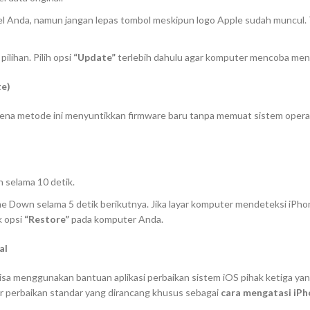
el Anda, namun jangan lepas tombol meskipun logo Apple sudah muncul. 
ilihan. Pilih opsi
“Update”
terlebih dahulu agar komputer mencoba meng
te)
rena metode ini menyuntikkan
firmware
baru tanpa memuat sistem operasi
 selama 10 detik.
me Down
selama 5 detik berikutnya. Jika layar komputer mendeteksi iP
k opsi
“Restore”
pada komputer Anda.
al
isa menggunakan bantuan aplikasi perbaikan sistem iOS pihak ketiga y
itur perbaikan standar yang dirancang khusus sebagai
cara mengatasi iPh