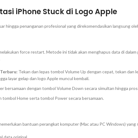
asi iPhone Stuck di Logo Apple
 dasar hingga penanganan profesional yang direkomendasikan langsung ole
 melakukan
force restart
. Metode ini tidak akan menghapus data di dalam
.
7 Terbaru:
Tekan dan lepas tombol
Volume Up
dengan cepat, tekan dan l
gga layar gelap dan logo Apple muncul kembali.
er
bersamaan dengan tombol
Volume Down
secara simultan hingga pro
n tombol
Home
serta tombol
Power
secara bersamaan.
 memerlukan bantuan perangkat komputer (Mac atau PC Windows) yang sud
data original.