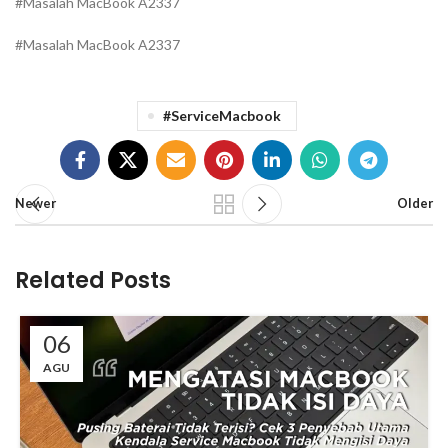
#Masalah MacBook A2337
#Masalah MacBook A2337
#ServiceMacbook
Newer
Older
Related Posts
06
AGU