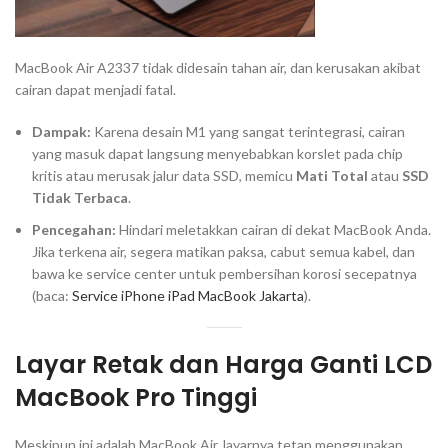
MacBook Air A2337 tidak didesain tahan air, dan kerusakan akibat
cairan dapat menjadi fatal.
Dampak:
Karena desain M1 yang sangat terintegrasi, cairan
yang masuk dapat langsung menyebabkan korslet pada
chip
kritis atau merusak jalur data SSD, memicu
Mati Total
atau
SSD
Tidak Terbaca
.
Pencegahan:
Hindari meletakkan cairan di dekat MacBook Anda.
Jika terkena air, segera matikan paksa, cabut semua kabel, dan
bawa ke service center untuk pembersihan korosi secepatnya
(baca:
Service iPhone iPad MacBook Jakarta
).
Layar Retak dan
Harga Ganti LCD
MacBook Pro
Tinggi
Meskipun ini adalah MacBook Air, layarnya tetap menggunakan