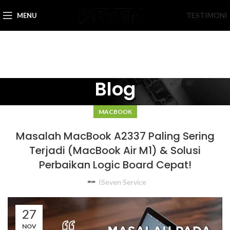
TESTIMONI
MENU
Blog
MACBOOK
Masalah MacBook A2337 Paling Sering
Terjadi (MacBook Air M1) & Solusi
Perbaikan Logic Board Cepat!
ISeven Service
27
NOV