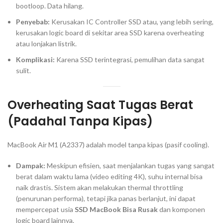
bootloop
. Data hilang.
Penyebab:
Kerusakan IC
Controller
SSD atau, yang lebih sering,
kerusakan
logic board
di sekitar area SSD karena
overheating
atau lonjakan listrik.
Komplikasi:
Karena SSD terintegrasi, pemulihan data sangat
sulit.
Overheating
Saat Tugas Berat
(Padahal Tanpa Kipas)
MacBook Air M1 (A2337) adalah model tanpa kipas (pasif
cooling
).
Dampak:
Meskipun efisien, saat menjalankan tugas yang sangat
berat dalam waktu lama (
video editing
4K), suhu internal bisa
naik drastis. Sistem akan melakukan
thermal throttling
(penurunan performa), tetapi jika panas berlanjut, ini dapat
mempercepat usia
SSD MacBook Bisa Rusak
dan komponen
logic board
lainnya.