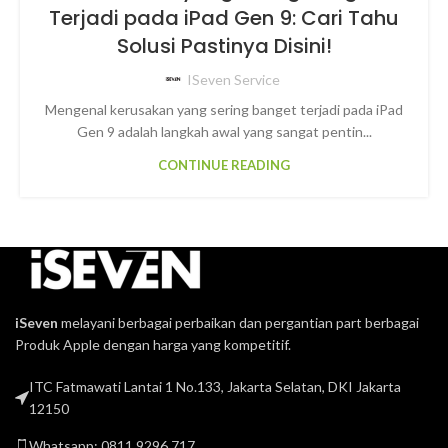
Terjadi pada iPad Gen 9: Cari Tahu
Solusi Pastinya Disini!
ISeven Service
Mengenal kerusakan yang sering banget terjadi pada iPad
Gen 9 adalah langkah awal yang sangat pentin...
CONTINUE READING
iSeven
melayani berbagai perbaikan dan pergantian part berbagai
Produk Apple dengan harga yang kompetitif.
ITC Fatmawati Lantai 1 No.133, Jakarta Selatan, DKI Jakarta
12150
Whatsapp: 0811 9296 717