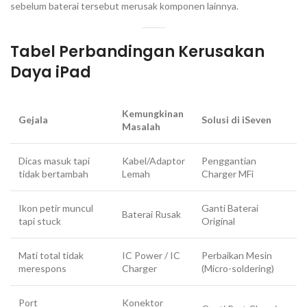
sebelum baterai tersebut merusak komponen lainnya.
Tabel Perbandingan Kerusakan
Daya iPad
Kemungkinan
Gejala
Solusi di iSeven
Masalah
Dicas masuk tapi
Kabel/Adaptor
Penggantian
tidak bertambah
Lemah
Charger MFi
Ikon petir muncul
Ganti Baterai
Baterai Rusak
tapi stuck
Original
Mati total tidak
IC Power / IC
Perbaikan Mesin
merespons
Charger
(Micro-soldering)
Port
Konektor