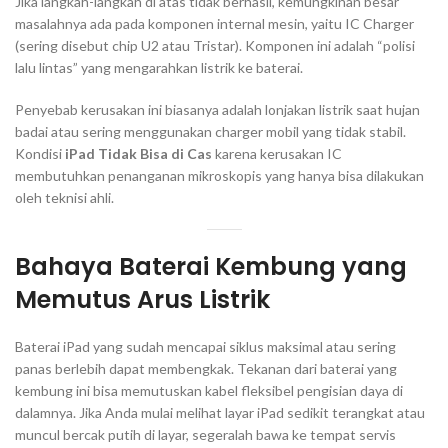
Jika langkah-langkah di atas tidak berhasil, kemungkinan besar
masalahnya ada pada komponen internal mesin, yaitu IC Charger
(sering disebut chip U2 atau Tristar). Komponen ini adalah “polisi
lalu lintas” yang mengarahkan listrik ke baterai.
Penyebab kerusakan ini biasanya adalah lonjakan listrik saat hujan
badai atau sering menggunakan charger mobil yang tidak stabil.
Kondisi
iPad Tidak Bisa di Cas
karena kerusakan IC
membutuhkan penanganan mikroskopis yang hanya bisa dilakukan
oleh teknisi ahli.
Bahaya Baterai Kembung yang
Memutus Arus Listrik
Baterai iPad yang sudah mencapai siklus maksimal atau sering
panas berlebih dapat membengkak. Tekanan dari baterai yang
kembung ini bisa memutuskan kabel fleksibel pengisian daya di
dalamnya. Jika Anda mulai melihat layar iPad sedikit terangkat atau
muncul bercak putih di layar, segeralah bawa ke tempat servis