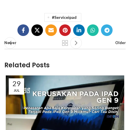
#serviceipad
Newer
Older
Related Posts
29
JUL