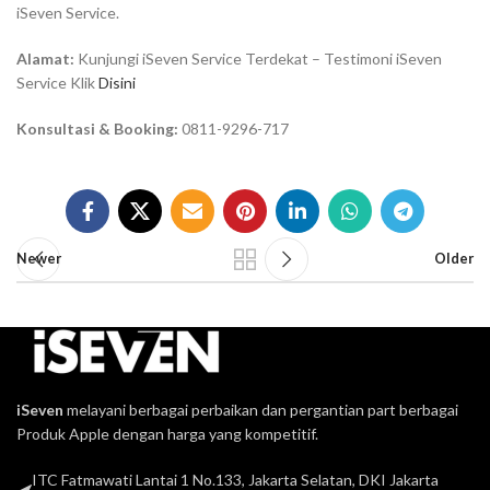
iSeven Service.
Alamat:
Kunjungi iSeven Service Terdekat – Testimoni iSeven
Service Klik
Disini
Konsultasi & Booking:
0811-9296-717
Newer
Older
iSeven
melayani berbagai perbaikan dan pergantian part berbagai
Produk Apple dengan harga yang kompetitif.
ITC Fatmawati Lantai 1 No.133, Jakarta Selatan, DKI Jakarta