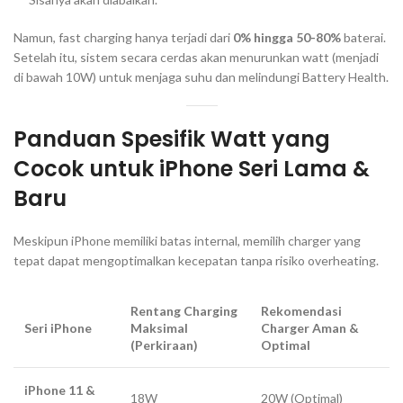
Namun,
fast charging
hanya terjadi dari
0% hingga 50-80%
baterai.
Setelah itu, sistem secara cerdas akan menurunkan
watt
(menjadi
di bawah 10W) untuk menjaga suhu dan melindungi
Battery Health
.
Panduan Spesifik
Watt yang
Cocok untuk iPhone
Seri Lama &
Baru
Meskipun iPhone memiliki batas internal, memilih
charger
yang
tepat dapat mengoptimalkan kecepatan tanpa risiko
overheating
.
Rentang Charging
Rekomendasi
Seri iPhone
Maksimal
Charger Aman &
(Perkiraan)
Optimal
iPhone 11 &
18W
20W (Optimal)