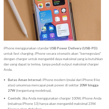
iPhone menggunakan standar
USB Power Delivery (USB-PD)
untuk
fast charging
. iPhone secara otomatis akan “bernegosiasi”
dengan
charger
untuk mengambil daya maksimal yang ia butuhkan
dan yang dapat ia terima, tanpa peduli
output
maksimal
charger
Anda.
Batas Aman Internal:
iPhone modern (mulai dari iPhone 8 ke
atas) umumnya mencapai
peak power
di sekitar
20W hingga
27W
(tergantung modelnya).
Contoh:
Jika Anda menggunakan
charger
100W, iPhone Anda
(misalnya iPhone 13) hanya akan mengambil maksimal
23
W.
Sisanya akan diabaikan.