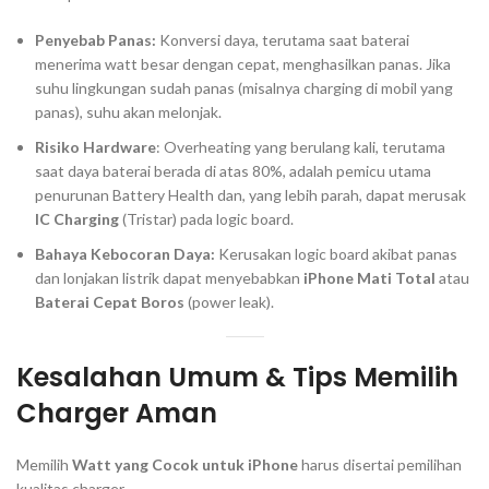
Penyebab Panas:
Konversi daya, terutama saat baterai
menerima
watt
besar dengan cepat, menghasilkan panas. Jika
suhu lingkungan sudah panas (misalnya
charging
di mobil yang
panas), suhu akan melonjak.
Risiko
Hardware
:
Overheating
yang berulang kali, terutama
saat daya baterai berada di atas 80%, adalah pemicu utama
penurunan
Battery Health
dan, yang lebih parah, dapat merusak
IC
Charging
(Tristar) pada
logic board
.
Bahaya Kebocoran Daya:
Kerusakan
logic board
akibat panas
dan lonjakan listrik dapat menyebabkan
iPhone Mati Total
atau
Baterai Cepat Boros
(
power leak
).
Kesalahan Umum & Tips Memilih
Charger
Aman
Memilih
Watt yang Cocok untuk iPhone
harus disertai pemilihan
kualitas
charger
.