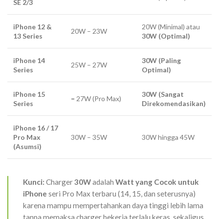
SE 2/3
iPhone 12 &
20W (Minimal) atau
20W – 23W
13 Series
30W (Optimal)
iPhone 14
30W (Paling
25W – 27W
Series
Optimal)
iPhone 15
30W (Sangat
= 27
W (Pro Max)
Series
Direkomendasikan)
iPhone 16 / 17
Pro Max
30W – 35W
30W hingga 45W
(Asumsi)
Kunci:
Charger
30W
adalah
Watt yang Cocok untuk
iPhone
seri Pro Max terbaru (14, 15, dan seterusnya)
karena mampu mempertahankan daya tinggi lebih lama
tanpa memaksa
charger
bekerja terlalu keras, sekaligus