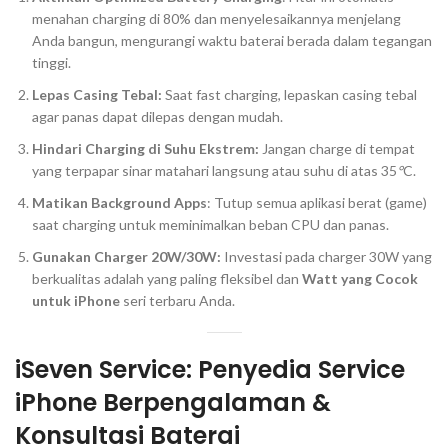
menahan
charging
di 80% dan menyelesaikannya menjelang
Anda bangun, mengurangi waktu baterai berada dalam tegangan
tinggi.
Lepas
Casing
Tebal:
Saat
fast charging
, lepaskan
casing
tebal
agar panas dapat dilepas dengan mudah.
Hindari
Charging
di Suhu Ekstrem:
Jangan
charge
di tempat
yang terpapar sinar matahari langsung atau suhu di atas
35
°
C.
Matikan
Background Apps
: Tutup semua aplikasi berat (game)
saat
charging
untuk meminimalkan beban CPU dan panas.
Gunakan
Charger
20W/30W:
Investasi pada
charger
30W yang
berkualitas adalah yang paling fleksibel dan
Watt yang Cocok
untuk iPhone
seri terbaru Anda.
iSeven Service: Penyedia
Service
iPhone Berpengalaman
&
Konsultasi Baterai