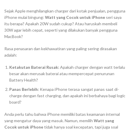
Sejak Apple menghilangkan
charger
dari kotak penjualan, pengguna
iPhone mulai bingung:
Watt yang Cocok untuk iPhone
seri saya
itu berapa? Apakah 20W sudah cukup? Atau haruskah membeli
30W agar lebih cepat, seperti yang dilakukan banyak pengguna
MacBook?
Rasa penasaran dan kekhawatiran yang paling sering dirasakan
adalah:
Ketakutan Baterai Rusak:
Apakah
charger
dengan
watt
terlalu
besar akan merusak baterai atau mempercepat penurunan
Battery Health
?
Panas Berlebih:
Kenapa iPhone terasa sangat panas saat di-
charge
dengan
fast charging
, dan apakah ini berbahaya bagi
logic
board
?
Anda perlu tahu bahwa iPhone memiliki batas keamanan internal
yang mengatur daya yang masuk. Namun, memilih
Watt yang
Cocok untuk iPhone
tidak hanya soal kecepatan, tapi juga soal