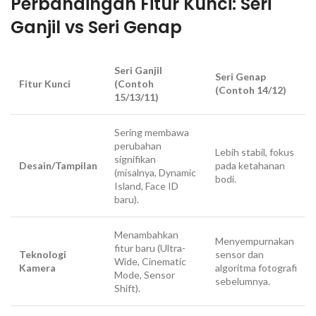
Perbandingan Fitur Kunci: Seri
Ganjil vs Seri Genap
Seri Ganjil
Seri Genap
Fitur Kunci
(Contoh
(Contoh 14/12)
15/13/11)
Sering membawa
perubahan
Lebih stabil, fokus
signifikan
Desain/Tampilan
pada ketahanan
(misalnya, Dynamic
bodi.
Island, Face ID
baru).
Menambahkan
Menyempurnakan
fitur baru (Ultra-
Teknologi
sensor dan
Wide, Cinematic
Kamera
algoritma fotografi
Mode, Sensor
sebelumnya.
Shift).