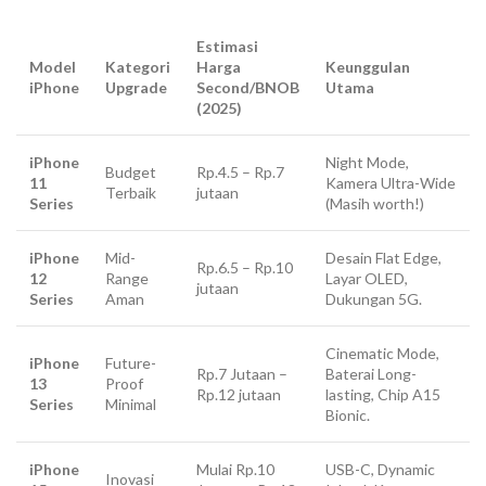
Estimasi
Model
Kategori
Harga
Keunggulan
iPhone
Upgrade
Second/BNOB
Utama
(2025)
iPhone
Night Mode
,
Budget
Rp.4.5 – Rp.7
11
Kamera
Ultra-Wide
Terbaik
jutaan
Series
(Masih
worth
!)
iPhone
Mid-
Desain
Flat Edge
,
Rp.6.5 – Rp.10
12
Range
Layar OLED,
jutaan
Series
Aman
Dukungan 5G.
Cinematic Mode
,
iPhone
Future-
Rp.7 Jutaan –
Baterai
Long-
13
Proof
Rp.12 jutaan
lasting
, Chip A15
Series
Minimal
Bionic.
iPhone
Mulai Rp.10
USB-C, Dynamic
Inovasi