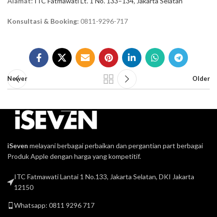
Alamat:
ITC Fatmawati Lt. 1 No. 133–134, Jakarta Selatan
Konsultasi & Booking:
0811-9296-717
Newer
Older
iSeven
melayani berbagai perbaikan dan pergantian part berbagai
Produk Apple dengan harga yang kompetitif.
ITC Fatmawati Lantai 1 No.133, Jakarta Selatan, DKI Jakarta
12150
Whatsapp: 0811 9296 717