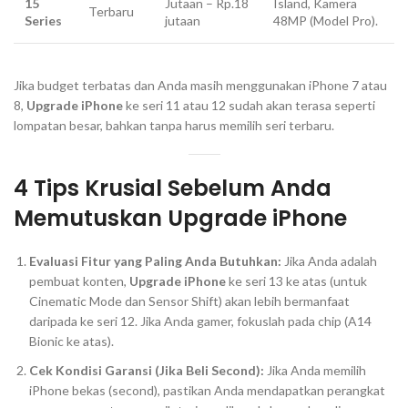
15
Jutaan – Rp.18
Island, Kamera
Terbaru
Series
jutaan
48MP (Model Pro).
Jika
budget
terbatas dan Anda masih menggunakan iPhone 7 atau
8,
Upgrade iPhone
ke seri 11 atau 12 sudah akan terasa seperti
lompatan besar, bahkan tanpa harus memilih seri terbaru.
4 Tips Krusial Sebelum Anda
Memutuskan
Upgrade iPhone
Evaluasi Fitur yang Paling Anda Butuhkan:
Jika Anda adalah
pembuat konten,
Upgrade iPhone
ke seri 13 ke atas (untuk
Cinematic Mode
dan
Sensor Shift
) akan lebih bermanfaat
daripada ke seri 12. Jika Anda
gamer
, fokuslah pada
chip
(A14
Bionic ke atas).
Cek Kondisi Garansi (Jika Beli Second):
Jika Anda memilih
iPhone bekas (
second
), pastikan Anda mendapatkan perangkat