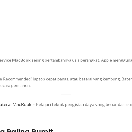
ervice MacBook
seiring bertambahnya usia perangkat. Apple menggunak
vice Recommended”, laptop cepat panas, atau baterai yang kembung. Bat
secara permanen.
Baterai MacBook
– Pelajari teknik pengisian daya yang benar dari
ng Paling Rumit