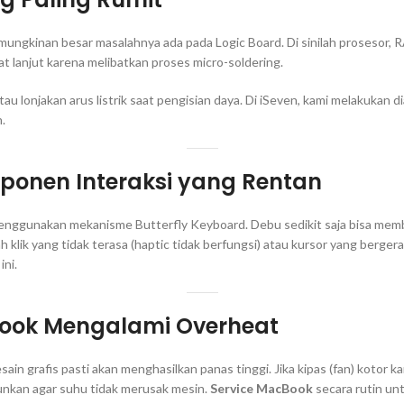
emungkinan besar masalahnya ada pada
Logic Board
. Di sinilah prosesor
at lanjut karena melibatkan proses
micro-soldering
.
au lonjakan arus listrik saat pengisian daya. Di iSeven, kami melakuk
.
onen Interaksi yang Rentan
 menggunakan mekanisme
Butterfly Keyboard
. Debu sedikit saja bisa mem
h klik yang tidak terasa (haptic tidak berfungsi) atau kursor yang berg
ini.
book Mengalami Overheat
in grafis pasti akan menghasilkan panas tinggi. Jika kipas (
fan
) kotor k
nkan agar suhu tidak merusak mesin.
Service MacBook
secara rutin u