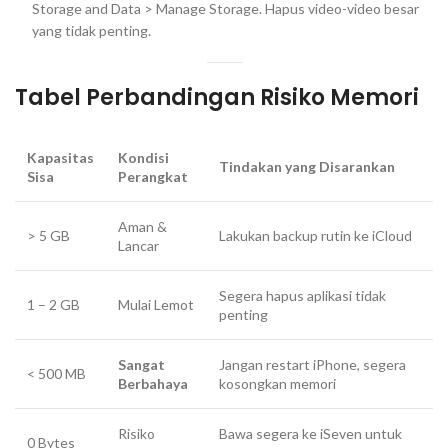
Storage and Data > Manage Storage. Hapus video-video besar
yang tidak penting.
Tabel Perbandingan Risiko Memori
Kapasitas
Kondisi
Tindakan yang Disarankan
Sisa
Perangkat
Aman &
> 5 GB
Lakukan backup rutin ke iCloud
Lancar
Segera hapus aplikasi tidak
1 – 2 GB
Mulai Lemot
penting
Sangat
Jangan restart iPhone, segera
< 500 MB
Berbahaya
kosongkan memori
Risiko
Bawa segera ke iSeven untuk
0 Bytes