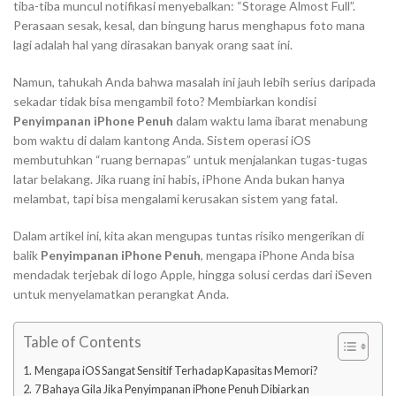
tiba-tiba muncul notifikasi menyebalkan:
“Storage Almost Full”
.
Perasaan sesak, kesal, dan bingung harus menghapus foto mana
lagi adalah hal yang dirasakan banyak orang saat ini.
Namun, tahukah Anda bahwa masalah ini jauh lebih serius daripada
sekadar tidak bisa mengambil foto? Membiarkan kondisi
Penyimpanan iPhone Penuh
dalam waktu lama ibarat menabung
bom waktu di dalam kantong Anda. Sistem operasi iOS
membutuhkan “ruang bernapas” untuk menjalankan tugas-tugas
latar belakang. Jika ruang ini habis, iPhone Anda bukan hanya
melambat, tapi bisa mengalami kerusakan sistem yang fatal.
Dalam artikel ini, kita akan mengupas tuntas risiko mengerikan di
balik
Penyimpanan iPhone Penuh
, mengapa iPhone Anda bisa
mendadak terjebak di logo Apple, hingga solusi cerdas dari iSeven
untuk menyelamatkan perangkat Anda.
Table of Contents
Mengapa iOS Sangat Sensitif Terhadap Kapasitas Memori?
7 Bahaya Gila Jika Penyimpanan iPhone Penuh Dibiarkan