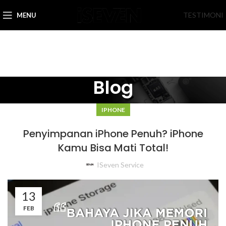
TESTIMONI
MENU
Blog
IPHONE
Penyimpanan iPhone Penuh? iPhone
Kamu Bisa Mati Total!
ISeven Service
13
FEB