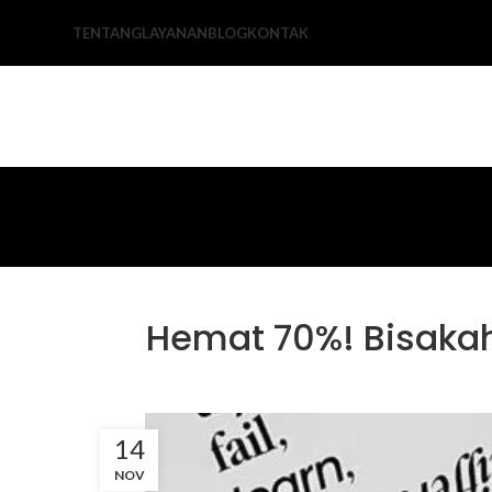
TENTANG
LAYANAN
BLOG
KONTAK
Hemat 70%! Bisakah
14
NOV