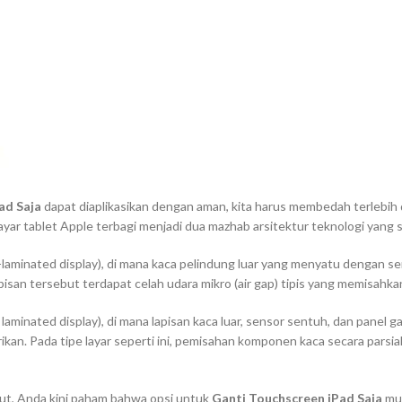
ad Saja
dapat diaplikasikan dengan aman, kita harus membedah terlebih
 layar tablet Apple terbagi menjadi dua mazhab arsitektur teknologi yang 
laminated display
), di mana kaca pelindung luar yang menyatu dengan se
apisan tersebut terdapat celah udara mikro (
air gap
) tipis yang memisahk
y laminated display
), di mana lapisan kaca luar, sensor sentuh, dan panel
an. Pada tipe layar seperti ini, pemisahan komponen kaca secara parsial
t, Anda kini paham bahwa opsi untuk
Ganti Touchscreen iPad Saja
mur