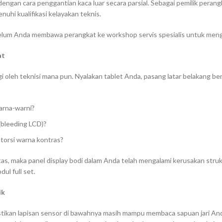
dengan cara penggantian kaca luar secara parsial. Sebagai pemilik peran
hi kualifikasi kelayakan teknis.
sebelum Anda membawa perangkat ke workshop servis spesialis untuk men
at
 lagi oleh teknisi mana pun. Nyalakan tablet Anda, pasang latar belakang 
warna-warni?
(
bleeding LCD
)?
torsi warna kontras?
atas, maka panel display bodi dalam Anda telah mengalami kerusakan stru
odul
full set
.
ik
tikan lapisan sensor di bawahnya masih mampu membaca sapuan jari An