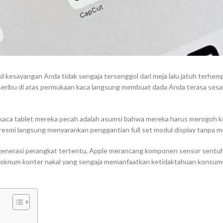
esayangan Anda tidak sengaja tersenggol dari meja lalu jatuh terhemp
eribu di atas permukaan kaca langsung membuat dada Anda terasa sesa
 kaca tablet mereka pecah adalah asumsi bahwa mereka harus merogoh ko
vis resmi langsung menyarankan penggantian
full set
modul display tanpa mem
a generasi perangkat tertentu, Apple merancang komponen sensor sentuh
ik oknum konter nakal yang sengaja memanfaatkan ketidaktahuan konsum