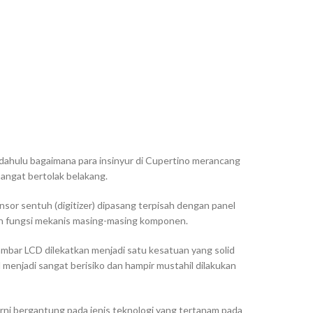
 dahulu bagaimana para insinyur di Cupertino merancang
sangat bertolak belakang.
nsor sentuh (
digitizer
) dipasang terpisah dengan panel
an fungsi mekanis masing-masing komponen.
 gambar LCD dilekatkan menjadi satu kesatuan yang solid
 menjadi sangat berisiko dan hampir mustahil dilakukan
ni bergantung pada jenis teknologi yang tertanam pada