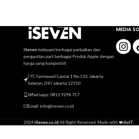
MEDIA SO
iSeven
melayani berbagai perbaikan dan
pergantian part berbagai Produk Apple dengan
harga yang kompetitif.
ITC Fatmawati Lantai 1 No.133, Jakarta
Selatan, DKI Jakarta 12150
Whatsapp: 0811 9296 717
Email:
info@iseven.co.id
2024
iSeven.co.id
All Right Reserved. Made with ❤️
doIT
.