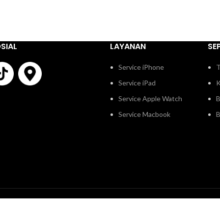
SIAL
LAYANAN
SE
Service iPhone
T
Service iPad
K
Service Apple Watch
B
Service Macbook
B